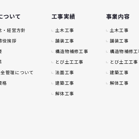
について
工事実績
事業内容
念・経営方針
土木工事
土木工事
締役挨拶
舗装工事
舗装工事
要
構造物補修工事
構造物補修工
革
とび土工工事
とび土工工事
・安全管理について
法面工事
建築工事
資格
建築工事
解体工事
解体工事