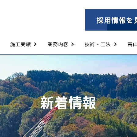
採用情報を
施工実績
業務内容
技術・工法
高
土木工事
舗装工事
構造物補修工事
とび土工工事
法面工事
建築工事
解体工事
土木工事
舗装工事
構造物補修工事
とび土工工事
建築工事
解体工事
ウォータージェット工
PCM工法
PRE（ピーアールイ
セーフティークライマ
新着情報