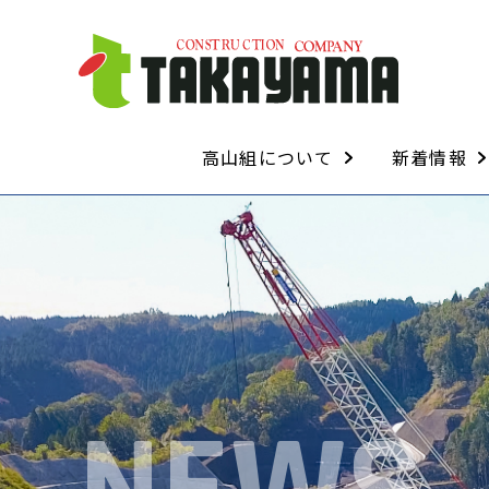
高山組について
新着情報
経営理念・経営方針
代表取締役挨拶
会社概要
会社沿革
ISO・安全管理について
技術・資格