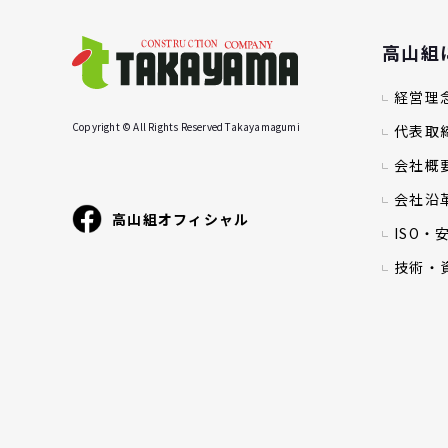
高山組
経営理
Copyright © All Rights Reserved Takayamagumi
代表取
会社概
会社沿
高山組オフィシャル
ISO
技術・