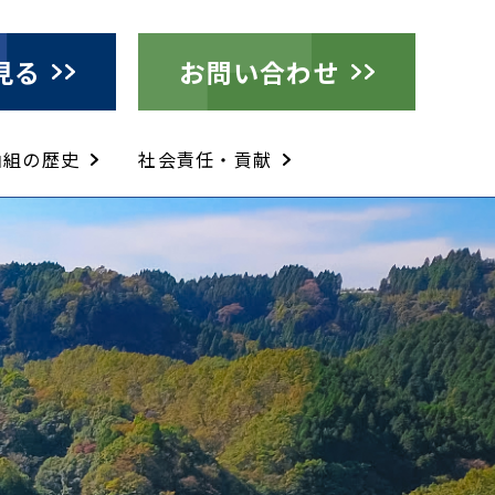
見る
お問い合わせ
山組の歴史
社会責任・貢献
法
ー）緑化工法の紹介
ー（SCM）工法