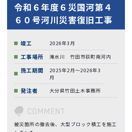
令和６年度６災国河第４
６０号河川災害復旧工事
竣工
2026年3月
工事場所
滝水川 竹田市荻町南河内
施工期間
2025年2月～2026年3
月
発注者
大分県竹田土木事務所
COMMENT
被災箇所の撤去後、大型ブロック積工を施工