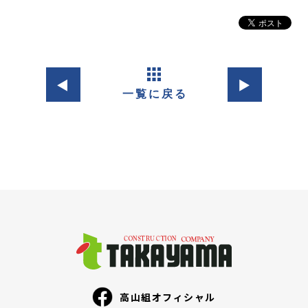
◀︎
▶︎
高山組オフィシャル