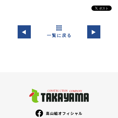
◀︎
▶︎
高山組オフィシャル