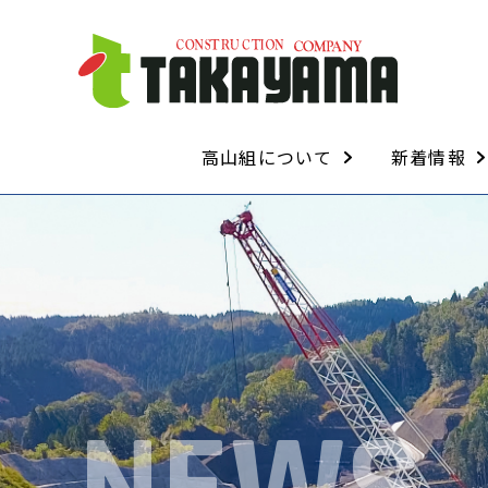
高山組について
新着情報
経営理念・経営方針
代表取締役挨拶
会社概要
会社沿革
ISO・安全管理について
技術・資格