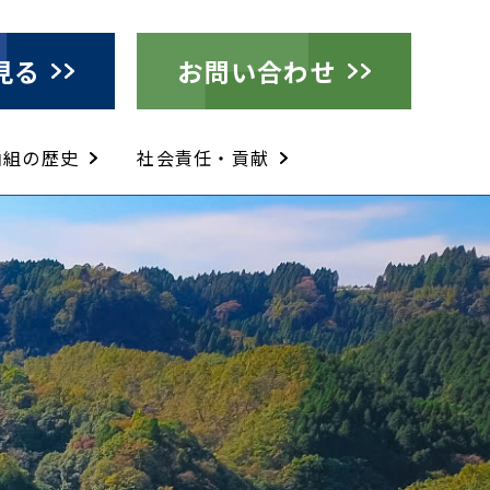
見る
お問い合わせ
山組の歴史
社会責任・貢献
法
ー）緑化工法の紹介
ー（SCM）工法