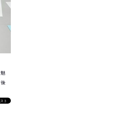
て魅
今後