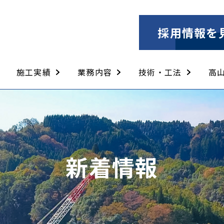
採用情報を
施工実績
業務内容
技術・工法
高
土木工事
舗装工事
構造物補修工事
とび土工工事
法面工事
建築工事
解体工事
土木工事
舗装工事
構造物補修工事
とび土工工事
建築工事
解体工事
ウォータージェット工
PCM工法
PRE（ピーアールイ
セーフティークライマ
新着情報