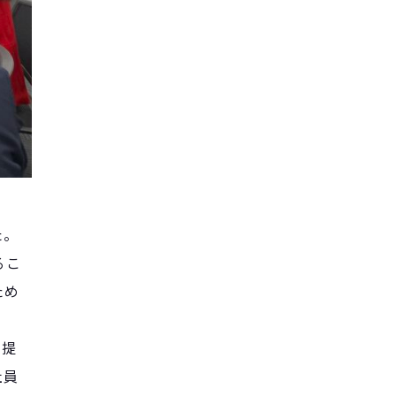
た。
るこ
ため
を提
社員