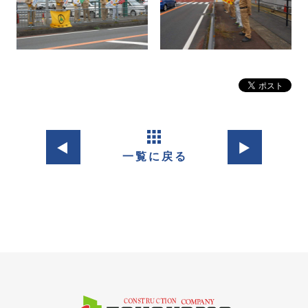
◀︎
▶︎