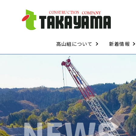
高山組について
新着情報
経営理念・経営方針
代表取締役挨拶
会社概要
会社沿革
ISO・安全管理について
技術・資格