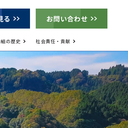
見る
お問い合わせ
山組の歴史
社会責任・貢献
法
ー）緑化工法の紹介
ー（SCM）工法