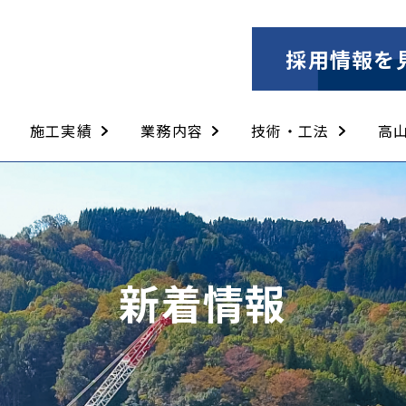
採用情報を
施工実績
業務内容
技術・工法
高
土木工事
舗装工事
構造物補修工事
とび土工工事
法面工事
建築工事
解体工事
土木工事
舗装工事
構造物補修工事
とび土工工事
建築工事
解体工事
ウォータージェット工
PCM工法
PRE（ピーアールイ
セーフティークライマ
新着情報